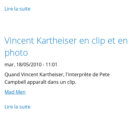
Lire la suite
de
Public
Relations.
Mad
Vincent Kartheiser en clip et en
Men
Saison
photo
4
épisode
mar, 18/05/2010 - 11:01
1
Quand Vincent Kartheiser, l'interprète de Pete
Campbell apparaît dans un clip.
Mad Men
Lire la suite
de
Vincent
Kartheiser
en