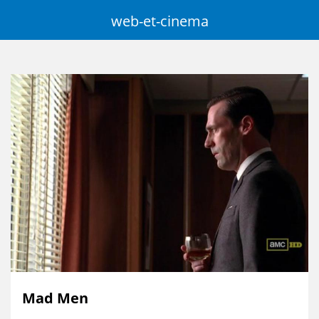
Aller
web-et-cinema
au
contenu
principal
Mad Men