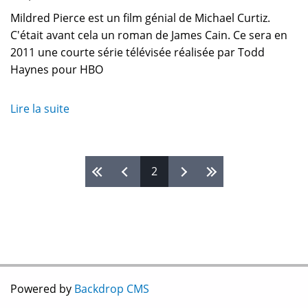
Mildred Pierce est un film génial de Michael Curtiz.
C'était avant cela un roman de James Cain. Ce sera en
2011 une courte série télévisée réalisée par Todd
Haynes pour HBO
Lire la suite
de
Mildred
Pierce
revisitée
Pages
2
par
Todd
Haynes
Powered by
Backdrop CMS