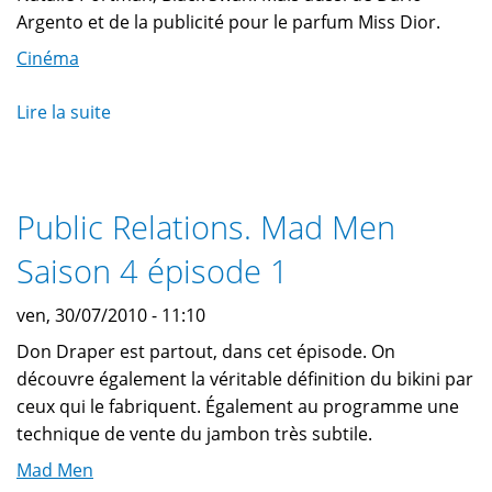
Argento et de la publicité pour le parfum Miss Dior.
Cinéma
Lire la suite
de
Black
Swan
:
Public Relations. Mad Men
La
bande
Saison 4 épisode 1
annonce
tenait
ven, 30/07/2010 - 11:10
ses
Don Draper est partout, dans cet épisode. On
promesses
découvre également la véritable définition du bikini par
ceux qui le fabriquent. Également au programme une
technique de vente du jambon très subtile.
Mad Men