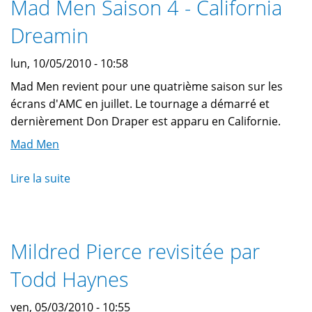
Mad Men Saison 4 - California
clip
et
Dreamin
en
photo
lun, 10/05/2010 - 10:58
Mad Men revient pour une quatrième saison sur les
écrans d'AMC en juillet. Le tournage a démarré et
dernièrement Don Draper est apparu en Californie.
Mad Men
Lire la suite
de
Mad
Men
Saison
Mildred Pierce revisitée par
4
-
Todd Haynes
California
Dreamin
ven, 05/03/2010 - 10:55